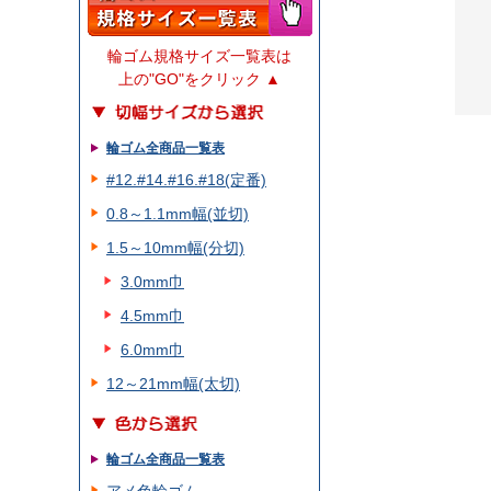
輪ゴム規格サイズ一覧表は
上の"GO"をクリック ▲
輪ゴム全商品一覧表
#12.#14.#16.#18(定番)
0.8～1.1mm幅(並切)
1.5～10mm幅(分切)
3.0mm巾
4.5mm巾
6.0mm巾
12～21mm幅(太切)
輪ゴム全商品一覧表