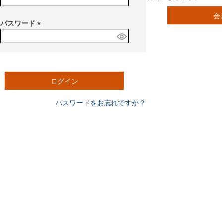
必
会
須
パスワード
)
(
必
須
)
ログイン
パスワードをお忘れですか？