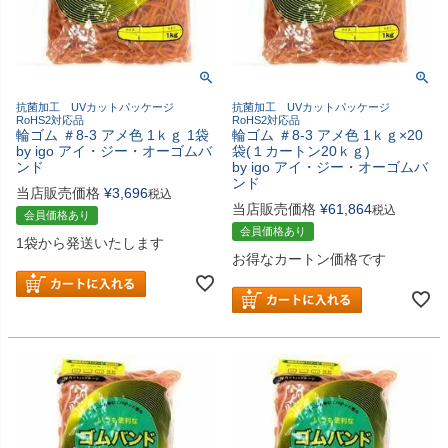
抗菌加工 UVカットパッケージ
抗菌加工 UVカットパッケージ
RoHS2対応品
RoHS2対応品
輪ゴム ＃8-3 アメ色 1ｋｇ 1袋
輪ゴム ＃8-3 アメ色 1ｋｇ×20
by igo アイ・ジー・オーゴムバ
袋(１カートン20ｋｇ)
ンド
by igo アイ・ジー・オーゴムバ
ンド
当店販売価格
¥
3,696
税込
当店販売価格
¥
61,864
税込
会員価格あり
会員価格あり
1袋から発送いたします
お得なカートン価格です