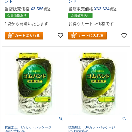
ンド
ンド
当店販売価格
¥
3,586
当店販売価格
¥
63,624
税込
税込
会員価格あり
会員価格あり
1袋から発送いたします
お得なカートン価格です
抗菌加工 UVカットパッケージ
抗菌加工 UVカットパッケージ
RoHS2対応品
RoHS2対応品