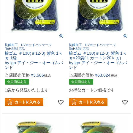
抗菌加工 UVカットパッケージ
抗菌加工 UVカットパッケージ
RoHS2対応品
RoHS2対応品
輪ゴム ＃130(＃12-3) 紫色 1ｋ
輪ゴム ＃130(＃12-3) 紫色 1ｋ
ｇ 1袋
ｇ×20袋(１カートン20ｋｇ)
by igo アイ・ジー・オーゴムバ
by igo アイ・ジー・オーゴムバ
ンド
ンド
当店販売価格
¥
3,586
当店販売価格
¥
63,624
税込
税込
会員価格あり
会員価格あり
1袋から発送いたします
お得なカートン価格です