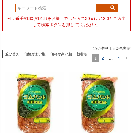
例：番手#130(#12-3)をお探しでしたら#130又は#12-3とご入力
して検索ボタンを押し てください。
197
件中
1
-
50
件表示
並び替え
価格が安い順
価格が高い順
新着順
1
2
…
4