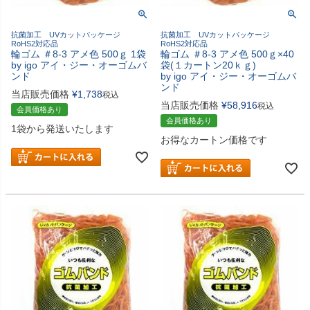
抗菌加工 UVカットパッケージ
抗菌加工 UVカットパッケージ
RoHS2対応品
RoHS2対応品
輪ゴム ＃8-3 アメ色 500ｇ 1袋
輪ゴム ＃8-3 アメ色 500ｇ×40
by igo アイ・ジー・オーゴムバ
袋(１カートン20ｋｇ)
ンド
by igo アイ・ジー・オーゴムバ
ンド
当店販売価格
¥
1,738
税込
当店販売価格
¥
58,916
税込
会員価格あり
会員価格あり
1袋から発送いたします
お得なカートン価格です