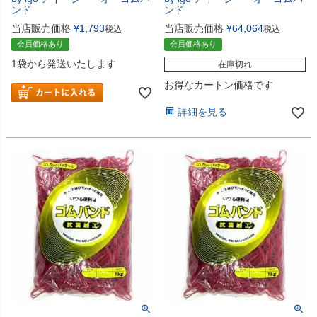
ンド
ンド
当店販売価格
¥
1,793
当店販売価格
¥
64,064
税込
税込
会員価格あり
会員価格あり
1袋から発送いたします
在庫切れ
お得なカートン価格です
詳細を見る