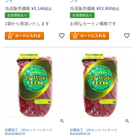
ンド
ンド
当店販売価格
¥
3,146
当店販売価格
¥
53,900
税込
税込
会員価格あり
会員価格あり
1袋から発送いたします
お得なカートン価格です
抗菌加工 UVカットパッケージ
抗菌加工 UVカットパッケージ
RoHS2対応品
RoHS2対応品