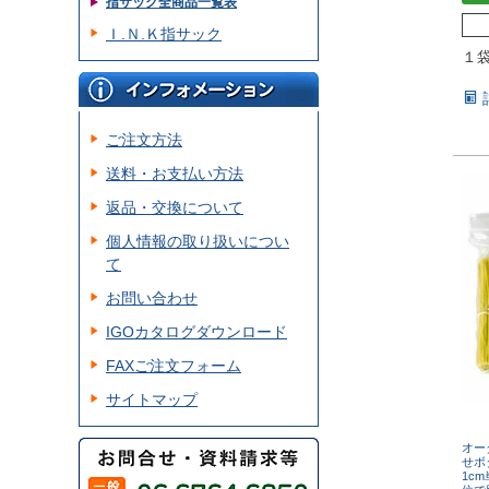
指サック全商品一覧表
Ｉ.Ｎ.Ｋ指サック
１
ご注文方法
送料・お支払い方法
返品・交換について
個人情報の取り扱いについ
て
お問い合わせ
IGOカタログダウンロード
FAXご注文フォーム
サイトマップ
オー
せボ
1c