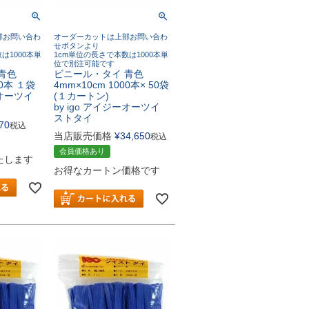
部お問い合わ
オーダーカットは上部お問い合わ
せボタンより
は1000本単
1cm単位の長さで本数は1000本単
位で別注可能です
青色
ビニール・タイ 青色
00本 １袋
4mm×10cm 1000本× 50袋
ーオーツイ
(１カートン)
by igo アイジーオーツイ
ストタイ
70
税込
当店販売価格
¥
34,650
税込
会員価格あり
たします
お得なカートン価格です