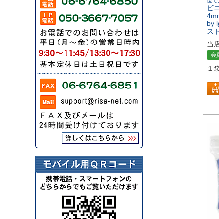
位で
ビ
4m
by
ス
当
会
１