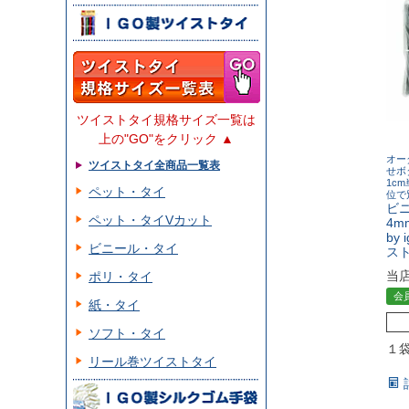
ツイストタイ規格サイズ一覧は
上の"GO"をクリック ▲
オー
ツイストタイ全商品一覧表
せボ
1c
ペット・タイ
位で
ビ
ペット・タイVカット
4m
by
ビニール・タイ
ス
当
ポリ・タイ
会
紙・タイ
ソフト・タイ
１
リール巻ツイストタイ