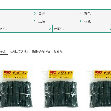
黄色
青色
黒色
灰色
ビ色
若葉色
替え
価格が安い順
価格が高い順
新着順