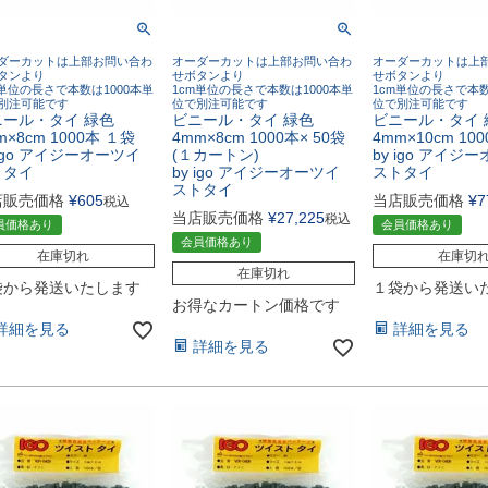
ダーカットは上部お問い合わ
オーダーカットは上部お問い合わ
オーダーカットは上
タンより
せボタンより
せボタンより
m単位の長さで本数は1000本単
1cm単位の長さで本数は1000本単
1cm単位の長さで本数
別注可能です
位で別注可能です
位で別注可能です
ニール・タイ 緑色
ビニール・タイ 緑色
ビニール・タイ 
m×8cm 1000本 １袋
4mm×8cm 1000本× 50袋
4mm×10cm 10
 igo アイジーオーツイ
(１カートン)
by igo アイジ
トタイ
by igo アイジーオーツイ
ストタイ
ストタイ
店販売価格
¥
605
当店販売価格
¥
7
税込
当店販売価格
¥
27,225
税込
員価格あり
会員価格あり
会員価格あり
在庫切れ
在庫切
在庫切れ
袋から発送いたします
１袋から発送い
お得なカートン価格です
詳細を見る
詳細を見る
詳細を見る