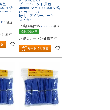
位で別注可能です
黄色
ビニール・タイ 黄色
00本 １袋
4mm×15cm 1000本× 50袋
ーオーツイ
(１カートン)
by igo アイジーオーツイ
ストタイ
,133
税込
当店販売価格
¥
50,985
税込
会員価格あり
たします
お得なカートン価格です