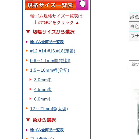
輪ゴム規格サイズ一覧表は
緑色
上の"GO"をクリック ▲
白色
ワサ
輪ゴム全商品一覧表
#12.#14.#16.#18(定番)
0.8～1.1mm幅(並切)
並び
1.5～10mm幅(分切)
3.0mm巾
4.5mm巾
6.0mm巾
12～21mm幅(太切)
輪ゴム全商品一覧表