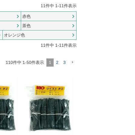
11
件中
1
-
11
件表示
赤色
茶色
オレンジ色
11
件中
1
-
11
件表示
110
件中
1
-
50
件表示
1
2
3