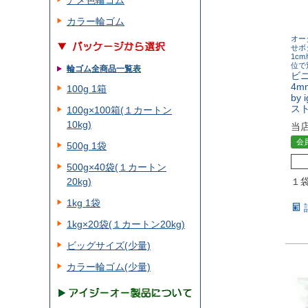
アメ色輪ゴム
カラー輪ゴム
オー
せボ
1c
位で
輪ゴム全商品一覧表
ビ
4m
100g 1箱
by
ス
100g×100箱(１カートン
10kg)
当
会
500g 1袋
500g×40袋(１カートン
20kg)
１
1kg 1袋
1kg×20袋(１カートン20kg)
ビッグサイズ(少量)
カラー輪ゴム(少量)