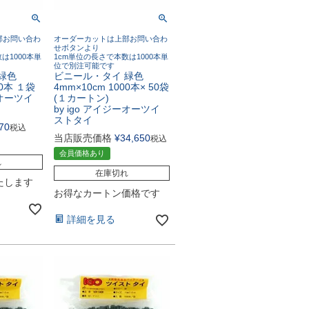
部お問い合わ
オーダーカットは上部お問い合わ
せボタンより
は1000本単
1cm単位の長さで本数は1000本単
位で別注可能です
緑色
ビニール・タイ 緑色
00本 １袋
4mm×10cm 1000本× 50袋
ーオーツイ
(１カートン)
by igo アイジーオーツイ
ストタイ
70
税込
当店販売価格
¥
34,650
税込
会員価格あり
れ
在庫切れ
たします
お得なカートン価格です
詳細を見る