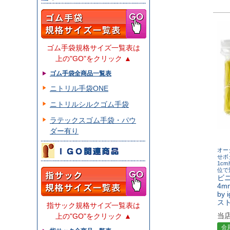
ゴム手袋規格サイズ一覧表は
上の"GO"をクリック ▲
ゴム手袋全商品一覧表
ニトリル手袋ONE
ニトリルシルクゴム手袋
ラテックスゴム手袋・パウ
ダー有り
オー
せボ
1c
位で
ビ
4m
by
ス
指サック規格サイズ一覧表は
当
上の"GO"をクリック ▲
会