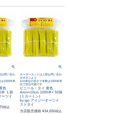
部お問い合わ
オーダーカットは上部お問い合わ
せボタンより
は1000本単
1cm単位の長さで本数は1000本単
位で別注可能です
黄色
ビニール・タイ 黄色
00本 １袋
4mm×10cm 1000本× 50袋
ーオーツイ
(１カートン)
by igo アイジーオーツイ
ストタイ
70
税込
当店販売価格
¥
34,650
税込