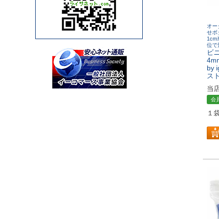
オー
せボ
1c
位で
ビ
4m
by
ス
当
会
１