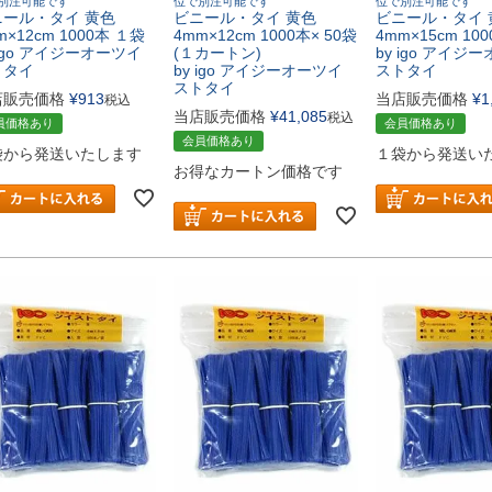
別注可能です
位で別注可能です
位で別注可能です
ニール・タイ 黄色
ビニール・タイ 黄色
ビニール・タイ 
m×12cm 1000本 １袋
4mm×12cm 1000本× 50袋
4mm×15cm 10
 igo アイジーオーツイ
(１カートン)
by igo アイジ
トタイ
by igo アイジーオーツイ
ストタイ
ストタイ
店販売価格
¥
913
当店販売価格
¥
1
税込
当店販売価格
¥
41,085
税込
員価格あり
会員価格あり
会員価格あり
袋から発送いたします
１袋から発送い
お得なカートン価格です