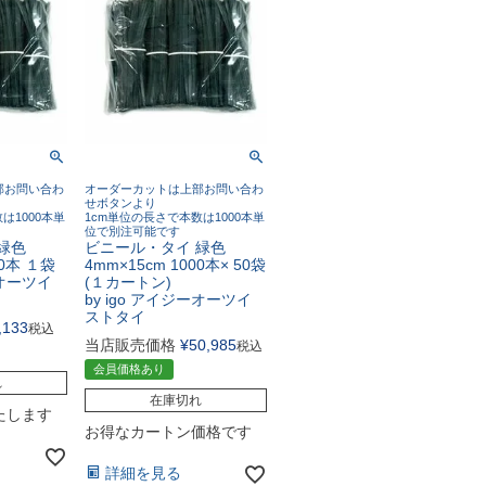
部お問い合わ
オーダーカットは上部お問い合わ
せボタンより
は1000本単
1cm単位の長さで本数は1000本単
位で別注可能です
緑色
ビニール・タイ 緑色
00本 １袋
4mm×15cm 1000本× 50袋
ーオーツイ
(１カートン)
by igo アイジーオーツイ
ストタイ
,133
税込
当店販売価格
¥
50,985
税込
会員価格あり
れ
在庫切れ
たします
お得なカートン価格です
詳細を見る