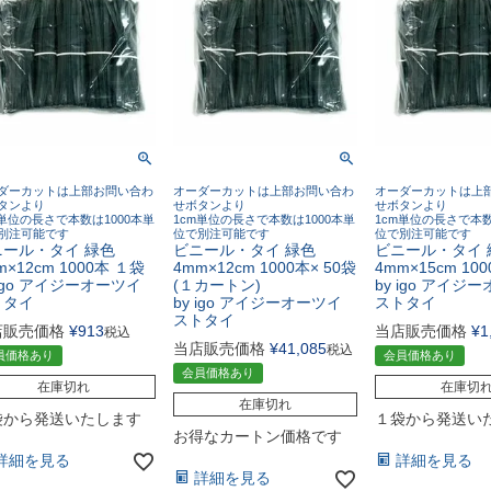
ダーカットは上部お問い合わ
オーダーカットは上部お問い合わ
オーダーカットは上
タンより
せボタンより
せボタンより
m単位の長さで本数は1000本単
1cm単位の長さで本数は1000本単
1cm単位の長さで本数
別注可能です
位で別注可能です
位で別注可能です
ニール・タイ 緑色
ビニール・タイ 緑色
ビニール・タイ 
m×12cm 1000本 １袋
4mm×12cm 1000本× 50袋
4mm×15cm 10
 igo アイジーオーツイ
(１カートン)
by igo アイジ
トタイ
by igo アイジーオーツイ
ストタイ
ストタイ
店販売価格
¥
913
当店販売価格
¥
1
税込
当店販売価格
¥
41,085
税込
員価格あり
会員価格あり
会員価格あり
在庫切れ
在庫切
在庫切れ
袋から発送いたします
１袋から発送い
お得なカートン価格です
詳細を見る
詳細を見る
詳細を見る