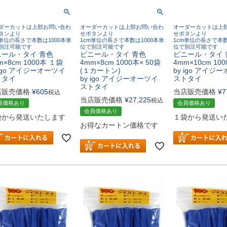
ダーカットは上部お問い合わ
オーダーカットは上部お問い合わ
オーダーカットは上
タンより
せボタンより
せボタンより
m単位の長さで本数は1000本単
1cm単位の長さで本数は1000本単
1cm単位の長さで本数
別注可能です
位で別注可能です
位で別注可能です
ニール・タイ 青色
ビニール・タイ 青色
ビニール・タイ 
m×8cm 1000本 １袋
4mm×8cm 1000本× 50袋
4mm×10cm 10
 igo アイジーオーツイ
(１カートン)
by igo アイジ
トタイ
by igo アイジーオーツイ
ストタイ
ストタイ
店販売価格
¥
605
当店販売価格
¥
7
税込
当店販売価格
¥
27,225
税込
員価格あり
会員価格あり
会員価格あり
袋から発送いたします
１袋から発送い
お得なカートン価格です