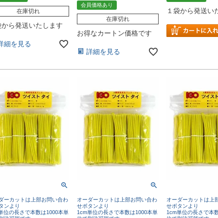
会員価格あり
１袋から発送い
在庫切れ
在庫切れ
袋から発送いたします
お得なカートン価格です
詳細を見る
詳細を見る
ダーカットは上部お問い合わ
オーダーカットは上部お問い合わ
オーダーカットは上
タンより
せボタンより
せボタンより
m単位の長さで本数は1000本単
1cm単位の長さで本数は1000本単
1cm単位の長さで本数