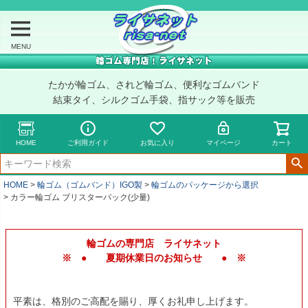
MENU
たかが輪ゴム、されど輪ゴム、便利なゴムバンド
結束タイ、シルクゴム手袋、指サック等を販売
HOME
ご利用ガイド
お気に入り
マイページ
カート
HOME
輪ゴム（ゴムバンド）IGO製
輪ゴムのパッケージから選択
カラー輪ゴム ブリスターパック(少量)
輪ゴムの専門店 ライサネット
※ ● 夏期休業日のお知らせ ● ※
平素は、格別のご高配を賜り、厚くお礼申し上げます。