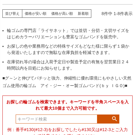
8
件中
1
-
8
件表示
並び替え
価格が安い順
価格が高い順
新着順
輪ゴムの専門店「ライサネット」では並切・分切・太切サイズを
はじめカラーバリエーションも豊富なゴムバンドを販売中。
お探しの色や業務用などの特殊サイズもどなた様に限らず１袋か
ら発送いたしますので無駄な在庫負担を軽減できます。
在庫切れ等の場合は入荷予定日や製造予定の有無を翌営業日２４
時間以内を目処にお知らせします。
■グ～ンと伸びてパチッと強力、伸縮性に優れ環境にもやさしい天然
ゴム使用の輪ゴム アイ・ジー・オー製ゴムバンド(ｂｙ ＩＧＯ)■
お探しの輪ゴムを検索できます。キーワードを半角スペースを入
れて最大10個まで入力可能です。
例：番手#130(#12-3)をお探しでしたら#130又は#12-3とご入力