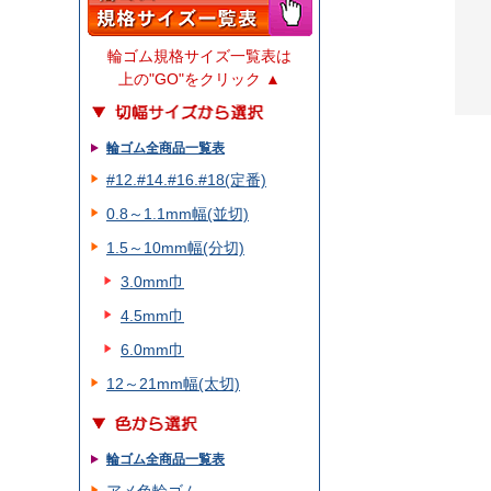
輪ゴム規格サイズ一覧表は
上の"GO"をクリック ▲
輪ゴム全商品一覧表
#12.#14.#16.#18(定番)
0.8～1.1mm幅(並切)
1.5～10mm幅(分切)
3.0mm巾
4.5mm巾
6.0mm巾
12～21mm幅(太切)
輪ゴム全商品一覧表