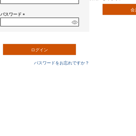
必
会
須
パスワード
)
(
必
須
)
ログイン
パスワードをお忘れですか？