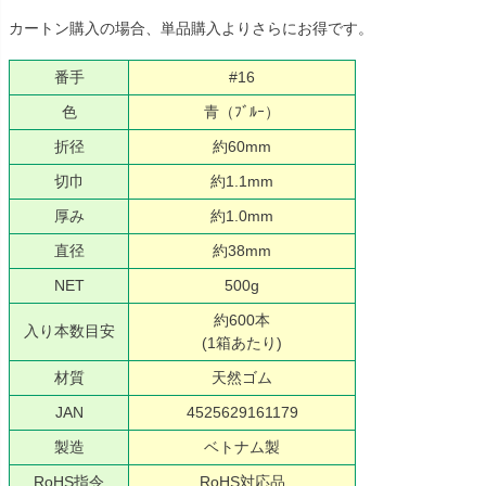
カートン購入の場合、単品購入よりさらにお得です。
番手
#16
色
青（ﾌﾞﾙｰ）
折径
約60mm
切巾
約1.1mm
厚み
約1.0mm
直径
約38mm
NET
500g
約600本
入り本数目安
(1箱あたり)
材質
天然ゴム
JAN
4525629161179
製造
ベトナム製
RoHS指令
RoHS対応品