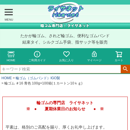
MENU
たかが輪ゴム、されど輪ゴム、便利なゴムバンド
結束タイ、シルクゴム手袋、指サック等を販売
HOME
ご利用ガイド
お気に入り
マイページ
カート
HOME
輪ゴム（ゴムバンド）IGO製
輪ゴム ＃16 青色 100g×100箱(１カートン10ｋｇ)
輪ゴムの専門店 ライサネット
※ ● 夏期休業日のお知らせ ● ※
平素は、格別のご高配を賜り、厚くお礼申し上げます。