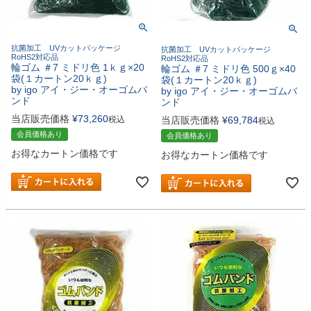
抗菌加工 UVカットパッケージ
抗菌加工 UVカットパッケージ
RoHS2対応品
RoHS2対応品
輪ゴム ＃7 ミドリ色 1ｋｇ×20
輪ゴム ＃7 ミドリ色 500ｇ×40
袋(１カートン20ｋｇ)
袋(１カートン20ｋｇ)
by igo アイ・ジー・オーゴムバ
by igo アイ・ジー・オーゴムバ
ンド
ンド
当店販売価格
¥
73,260
当店販売価格
¥
69,784
税込
税込
会員価格あり
会員価格あり
お得なカートン価格です
お得なカートン価格です