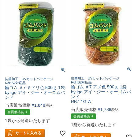
抗菌加工 UVカットパッケージ
抗菌加工 UVカットパッケージ
RoHS2対応品
RoHS2対応品
輪ゴム ＃7 アメ色 500ｇ 1袋
輪ゴム ＃7 ミドリ色 500ｇ 1袋
by igo アイ・ジー・オーゴムバ
by igo アイ・ジー・オーゴムバ
ンド
ンド
RB7-1G-A
当店販売価格
¥
1,848
税込
当店販売価格
¥
1,738
税込
会員価格あり
会員価格あり
1袋から発送いたします
1袋から発送いたします