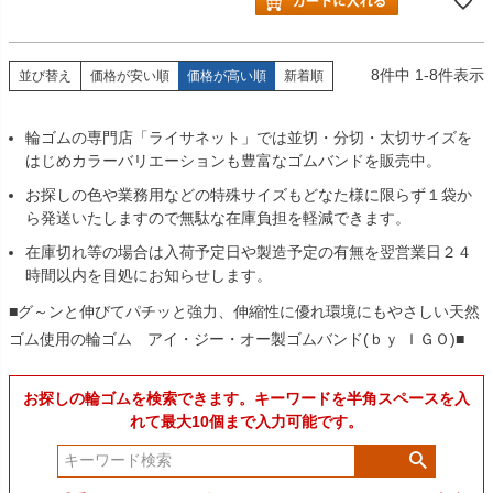
8
件中
1
-
8
件表示
並び替え
価格が安い順
価格が高い順
新着順
輪ゴムの専門店「ライサネット」では並切・分切・太切サイズを
はじめカラーバリエーションも豊富なゴムバンドを販売中。
お探しの色や業務用などの特殊サイズもどなた様に限らず１袋か
ら発送いたしますので無駄な在庫負担を軽減できます。
在庫切れ等の場合は入荷予定日や製造予定の有無を翌営業日２４
時間以内を目処にお知らせします。
■グ～ンと伸びてパチッと強力、伸縮性に優れ環境にもやさしい天然
ゴム使用の輪ゴム アイ・ジー・オー製ゴムバンド(ｂｙ ＩＧＯ)■
お探しの輪ゴムを検索できます。キーワードを半角スペースを入
れて最大10個まで入力可能です。