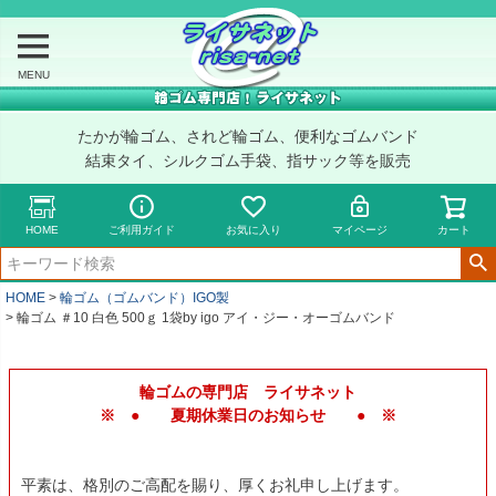
MENU
たかが輪ゴム、されど輪ゴム、便利なゴムバンド
結束タイ、シルクゴム手袋、指サック等を販売
HOME
ご利用ガイド
お気に入り
マイページ
カート
HOME
輪ゴム（ゴムバンド）IGO製
輪ゴム ＃10 白色 500ｇ 1袋by igo アイ・ジー・オーゴムバンド
輪ゴムの専門店 ライサネット
※ ● 夏期休業日のお知らせ ● ※
平素は、格別のご高配を賜り、厚くお礼申し上げます。