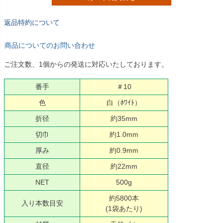
返品特約について
商品についてのお問い合わせ
ご注文数、1個からの発送に対応いたしております。
番手
＃10
色
白（ﾎﾜｲﾄ）
折径
約35mm
切巾
約1.0mm
厚み
約0.9mm
直径
約22mm
NET
500g
約5800本
入り本数目安
(1袋あたり)