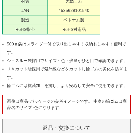
材質
天然ゴム
JAN
4525629101540
製造
ベトナム製
RoHS指令
RoHS対応品
500ｇ袋はスライダー付で取り出しやすく収納もしやすく便利で
す。
シ－スルー袋採用でサイズ・色・残量がひと目で確認できます。
ＵＶカット袋採用で紫外線などをカットし輪ゴムの劣化を防ぎま
す。
輪ゴムには抗菌加工を施し、より安心して安全に使用できます。
画像は商品･パッケージの参考イメージです。 中身の輪ゴムは商
品名のサイズ･色になります。
返品・交換について