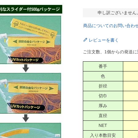
申し訳ございません
商品についてのお問い合わ
レビューを書く
ご注文数、1個からの発送に
番手
色
折径
切巾
厚み
直径
NET
入り本数目安