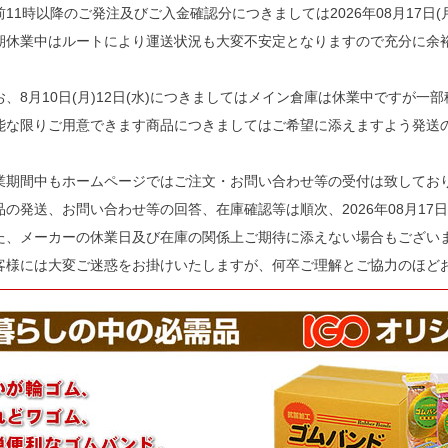
前11時以降のご発注及びご入金確認分につきましては2026年08月17日
期休業中はルートにより運送状況も大変不安定となりますので充分に余
お、8月10日(月)12日(水)につきましてはメイン倉庫は休業中ですが一
能な限りご用意できます商品につきましてはご希望に添えますよう発送
業期間中もホームページではご注文・お問い合わせ等の受付は致してお
品の発送、お問い合わせ等の回答、在庫確認等は順次、2026年08月17日
た、メーカーの休業日及び在庫の関係上ご期待に添えない場合もござい
客様には大変ご迷惑をお掛けいたしますが、何卒ご理解とご協力のほど