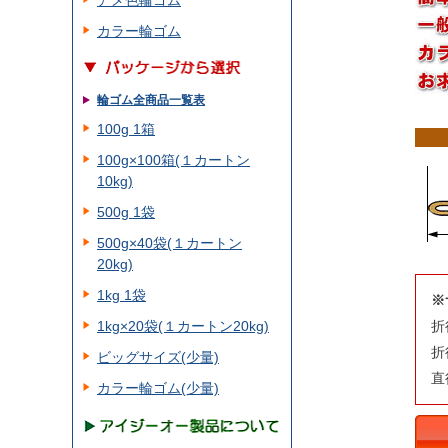
アメ色輪ゴム
カラー輪ゴム
輪ゴム全商品一覧表
100g 1箱
100g×100箱(１カートン
10kg)
500g 1袋
500g×40袋(１カートン
20kg)
1kg 1袋
※
1kg×20袋(１カートン20kg)
折
折
ビッグサイズ(少量)
直
カラー輪ゴム(少量)