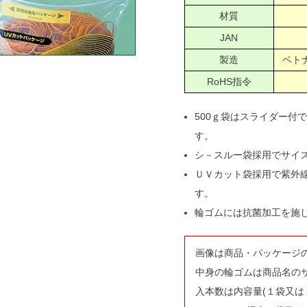
材質
JAN
製造
ベトナ
RoHS指令
500ｇ袋はスライダー付
す。
シ－スルー袋採用でサイ
ＵＶカット袋採用で紫外
す。
輪ゴムには抗菌加工を施
画像は商品・パッケージ
中身の輪ゴムは商品名の
入本数は内容量(１袋又は