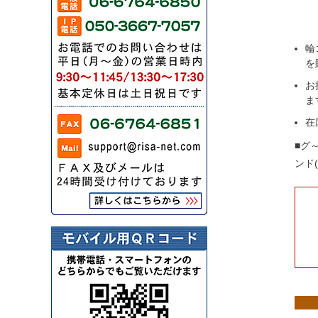
輪
を
お
ま
在
■グ
ンド(