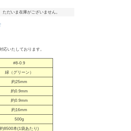
。ただいま在庫がございません。
せ
対応いたしております。
#8-0.9
緑（グリーン）
約25mm
約0.9mm
約0.9mm
約16mm
500g
約8500本(1袋あたり)