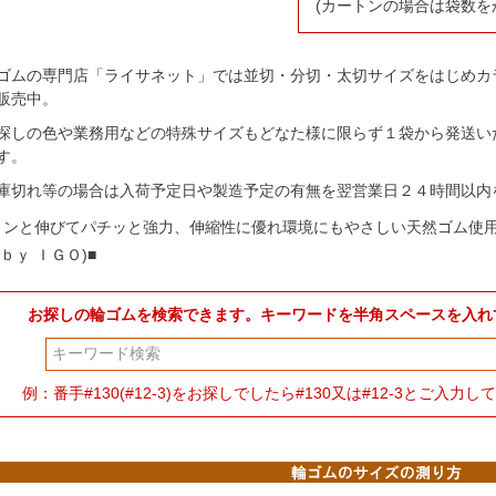
(カートンの場合は袋数を
ゴムの専門店「ライサネット」では並切・分切・太切サイズをはじめカ
販売中。
探しの色や業務用などの特殊サイズもどなた様に限らず１袋から発送い
す。
庫切れ等の場合は入荷予定日や製造予定の有無を翌営業日２４時間以内
～ンと伸びてパチッと強力、伸縮性に優れ環境にもやさしい天然ゴム使
ｂｙ ＩＧＯ)■
お探しの輪ゴムを検索できます。キーワードを半角スペースを入れ
検索
例：番手#130(#12-3)をお探しでしたら#130又は#12-3とご入