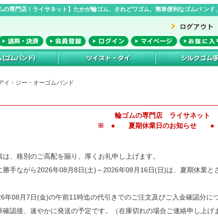
ムの専門店！ライサネット】たかが輪ゴム、されどワゴム、簡単便利なゴムバ ンド、
 igo アイ・ジー・オーゴムバンド
輪ゴムの専門店 ライサネット
※ ● 夏期休業日のお知らせ ●
素は、格別のご高配を賜り、厚くお礼申し上げます。
に勝手ながら2026年08月8日(土)～2026年08月16日(日)は、夏期休
026年08月7日(金)の午前11時迄の代引きでのご注文及びご入金確認分に
庫確認後、速やかに発送の予定です。（在庫切れの場合ご連絡申し上げ