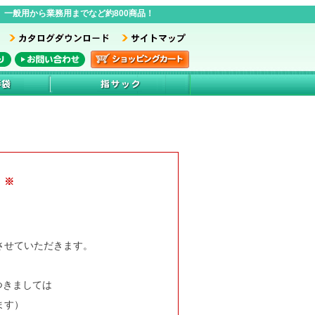
一般用から業務用までなど約800商品！
 ※
業とさせていただきます。
つきましては
ます）