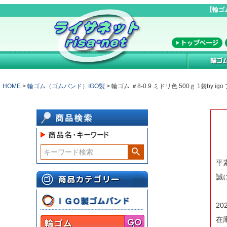
【輪ゴ
HOME
輪ゴム（ゴムバンド）IGO製
輪ゴム ＃8-0.9 ミドリ色 500ｇ 1袋by
平
誠
2
在