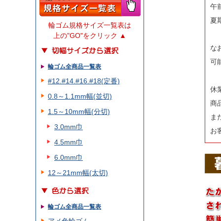
午
夏
輪ゴム規格サイズ一覧表は
上の"GO"をクリック ▲
な
可
輪ゴム全商品一覧表
#12.#14.#16.#18(定番)
休
0.8～1.1mm幅(並切)
商
1.5～10mm幅(分切)
ま
3.0mm巾
お
4.5mm巾
6.0mm巾
12～21mm幅(太切)
輪ゴム全商品一覧表