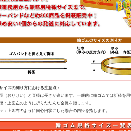
サイズの測り方における注意点：
径（おりけい）と直径は長さが違います。一般的に輪ゴムでは折径を用
径：上図左のように折りたたんだ全長を指します。
径：上図右のように同心円状にした場合の内径を指します。