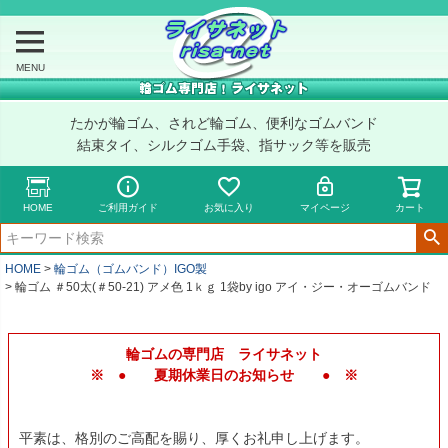
MENU
たかが輪ゴム、されど輪ゴム、便利なゴムバンド
結束タイ、シルクゴム手袋、指サック等を販売
HOME
ご利用ガイド
お気に入り
マイページ
カート
HOME
輪ゴム（ゴムバンド）IGO製
輪ゴム ＃50太(＃50-21) アメ色 1ｋｇ 1袋by igo アイ・ジー・オーゴムバンド
輪ゴムの専門店 ライサネット
※ ● 夏期休業日のお知らせ ● ※
平素は、格別のご高配を賜り、厚くお礼申し上げます。