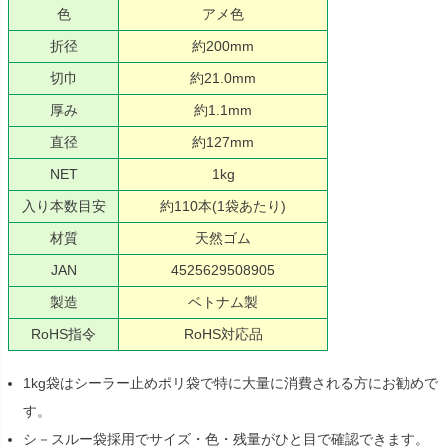
色
アメ色
折径
約200mm
切巾
約21.0mm
厚み
約1.1mm
直径
約127mm
NET
1kg
入り本数目安
約110本(1袋あたり)
材質
天然ゴム
JAN
4525629508905
製造
ベトナム製
RoHS指令
RoHS対応品
1kg袋はシーラー止めポリ袋で特に大量に消費される方にお勧めで
す。
シ－スルー袋採用でサイズ・色・残量がひと目で確認できます。