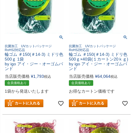
抗菌加工 UVカットパッケージ
抗菌加工 UVカットパッケージ
RoHS2対応品
RoHS2対応品
輪ゴム ＃150(＃14-3) ミドリ色
輪ゴム ＃150(＃14-3) ミドリ色
500ｇ 1袋
500ｇ×40袋(１カートン20ｋｇ)
by igo アイ・ジー・オーゴムバ
by igo アイ・ジー・オーゴムバ
ンド
ンド
当店販売価格
¥
1,793
当店販売価格
¥
64,064
税込
税込
会員価格あり
会員価格あり
1袋から発送いたします
お得なカートン価格です