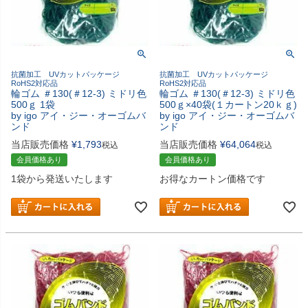
抗菌加工 UVカットパッケージ
抗菌加工 UVカットパッケージ
RoHS2対応品
RoHS2対応品
輪ゴム ＃130(＃12-3) ミドリ色
輪ゴム ＃130(＃12-3) ミドリ色
500ｇ 1袋
500ｇ×40袋(１カートン20ｋｇ)
by igo アイ・ジー・オーゴムバ
by igo アイ・ジー・オーゴムバ
ンド
ンド
当店販売価格
¥
1,793
当店販売価格
¥
64,064
税込
税込
会員価格あり
会員価格あり
1袋から発送いたします
お得なカートン価格です