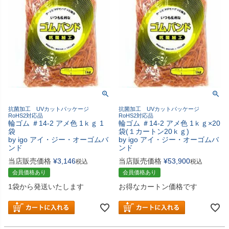
抗菌加工 UVカットパッケージ
抗菌加工 UVカットパッケージ
RoHS2対応品
RoHS2対応品
輪ゴム ＃14-2 アメ色 1ｋｇ 1
輪ゴム ＃14-2 アメ色 1ｋｇ×20
袋
袋(１カートン20ｋｇ)
by igo アイ・ジー・オーゴムバ
by igo アイ・ジー・オーゴムバ
ンド
ンド
当店販売価格
¥
3,146
当店販売価格
¥
53,900
税込
税込
会員価格あり
会員価格あり
1袋から発送いたします
お得なカートン価格です