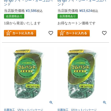
by igo アイ・ジー・オーゴムバ
by igo アイ・ジー・オーゴムバ
ンド
ンド
当店販売価格
¥
3,586
当店販売価格
¥
63,624
税込
税込
会員価格あり
会員価格あり
1袋から発送いたします
お得なカートン価格です
抗菌加工 UVカットパッケージ
抗菌加工 UVカットパッケージ