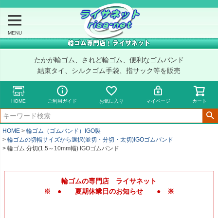
MENU
たかが輪ゴム、されど輪ゴム、便利なゴムバンド
結束タイ、シルクゴム手袋、指サック等を販売
HOME
ご利用ガイド
お気に入り
マイページ
カート
HOME
輪ゴム（ゴムバンド）IGO製
輪ゴムの切幅サイズから選択(並切・分切・太切)IGOゴムバンド
輪ゴム 分切(1.5～10mm幅) IGOゴムバンド
輪ゴムの専門店 ライサネット
※ ● 夏期休業日のお知らせ ● ※