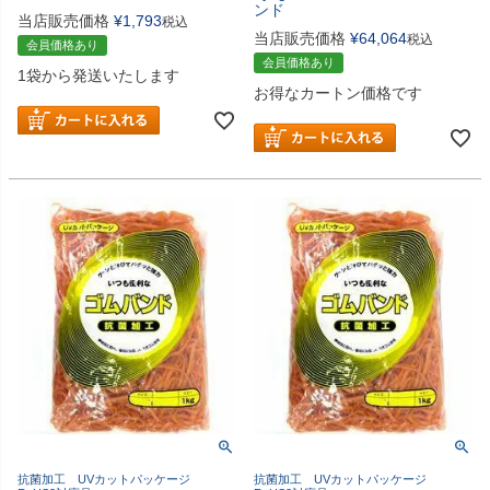
ンド
当店販売価格
¥
1,793
税込
当店販売価格
¥
64,064
税込
会員価格あり
会員価格あり
1袋から発送いたします
お得なカートン価格です
抗菌加工 UVカットパッケージ
抗菌加工 UVカットパッケージ