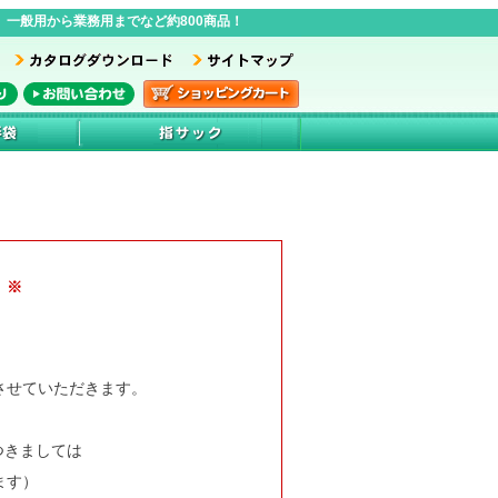
一般用から業務用までなど約800商品！
 ※
業とさせていただきます。
つきましては
ます）