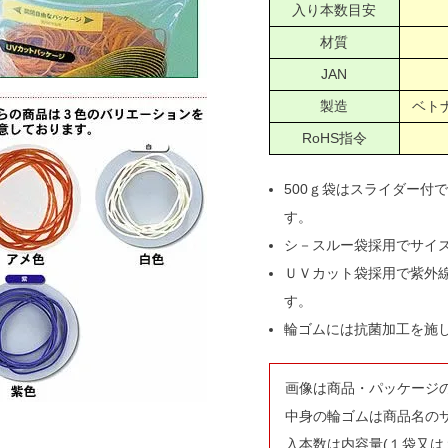
入り本数目安
材質
JAN
製造
ベトナ
RoHS指令
500ｇ袋はスライダー付
す。
シ－スルー袋採用でサイ
ＵＶカット袋採用で紫外
す。
輪ゴムには抗菌加工を施
画像は商品・パッケージ
中身の輪ゴムは商品名の
入本数は内容量(１袋又は