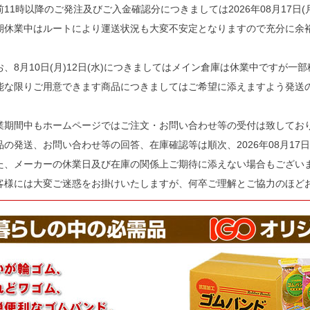
前11時以降のご発注及びご入金確認分につきましては2026年08月17日
期休業中はルートにより運送状況も大変不安定となりますので充分に余
お、8月10日(月)12日(水)につきましてはメイン倉庫は休業中ですが一
能な限りご用意できます商品につきましてはご希望に添えますよう発送
業期間中もホームページではご注文・お問い合わせ等の受付は致してお
品の発送、お問い合わせ等の回答、在庫確認等は順次、2026年08月17日
た、メーカーの休業日及び在庫の関係上ご期待に添えない場合もござい
客様には大変ご迷惑をお掛けいたしますが、何卒ご理解とご協力のほど