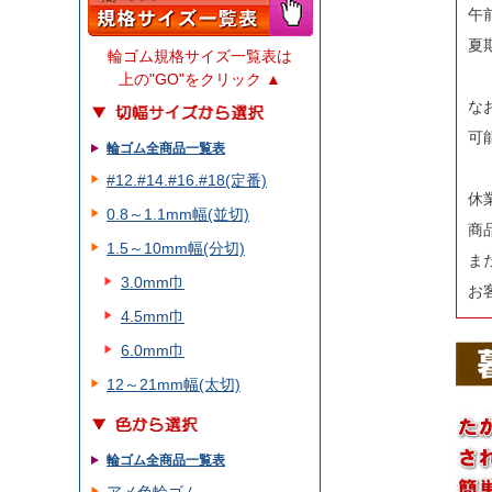
午
夏
輪ゴム規格サイズ一覧表は
上の"GO"をクリック ▲
な
可
輪ゴム全商品一覧表
#12.#14.#16.#18(定番)
休
0.8～1.1mm幅(並切)
商
1.5～10mm幅(分切)
ま
3.0mm巾
お
4.5mm巾
6.0mm巾
12～21mm幅(太切)
輪ゴム全商品一覧表