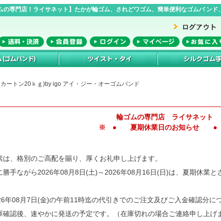
ムの専門店！ライサネット】たかが輪ゴム、されどワゴム、簡単便利なゴムバ ンド、
0袋(１カートン20ｋｇ)by igo アイ・ジー・オーゴムバンド
輪ゴムの専門店 ライサネット
※ ● 夏期休業日のお知らせ ●
素は、格別のご高配を賜り、厚くお礼申し上げます。
に勝手ながら2026年08月8日(土)～2026年08月16日(日)は、夏期休
026年08月7日(金)の午前11時迄の代引きでのご注文及びご入金確認分に
庫確認後、速やかに発送の予定です。（在庫切れの場合ご連絡申し上げ