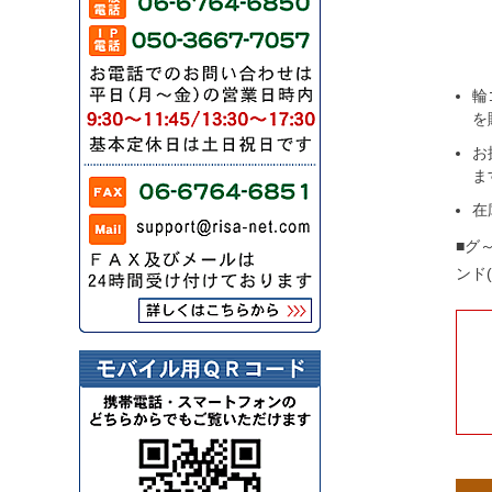
輪
を
お
ま
在
■グ
ンド(