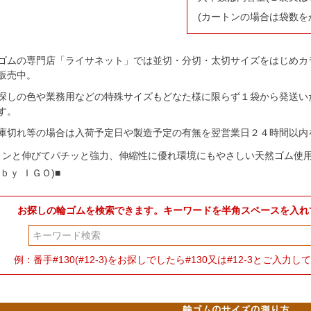
(カートンの場合は袋数を
ゴムの専門店「ライサネット」では並切・分切・太切サイズをはじめカ
販売中。
探しの色や業務用などの特殊サイズもどなた様に限らず１袋から発送い
す。
庫切れ等の場合は入荷予定日や製造予定の有無を翌営業日２４時間以内
～ンと伸びてパチッと強力、伸縮性に優れ環境にもやさしい天然ゴム使
ｂｙ ＩＧＯ)■
お探しの輪ゴムを検索できます。キーワードを半角スペースを入れ
検索
例：番手#130(#12-3)をお探しでしたら#130又は#12-3とご入