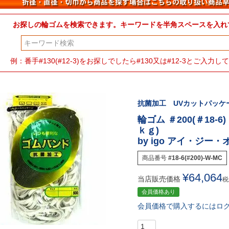
お探しの輪ゴムを検索できます。キーワードを半角スペースを入れ
検索
例：番手#130(#12-3)をお探しでしたら#130又は#12-3とご入
抗菌加工 UVカットパッケー
輪ゴム ＃200(＃18-6
ｋｇ)
by igo アイ・ジー
商品番号
#18-6(#200)-W-MC
¥
64,064
当店販売価格
税
会員価格あり
会員価格で購入するにはロ