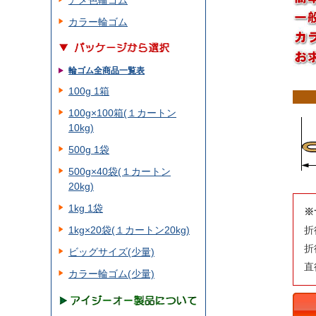
アメ色輪ゴム
カラー輪ゴム
輪ゴム全商品一覧表
100g 1箱
100g×100箱(１カートン
10kg)
500g 1袋
500g×40袋(１カートン
20kg)
1kg 1袋
※
1kg×20袋(１カートン20kg)
折
折
ビッグサイズ(少量)
直
カラー輪ゴム(少量)