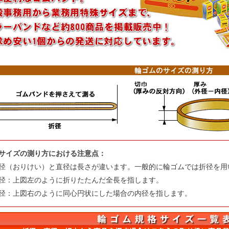
サイズの測り方における注意点：
径（おりけい）と直径は長さが違います。一般的に輪ゴムでは折径を用
径：上図左のように折りたたんだ全長を指します。
径：上図右のように同心円状にした場合の内径を指します。