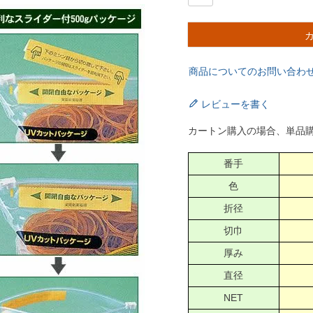
商品についてのお問い合わ
レビューを書く
カートン購入の場合、単品
番手
色
折径
切巾
厚み
直径
NET