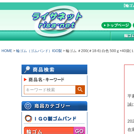
【輪ゴ
HOME
輪ゴム（ゴムバンド）IGO製
輪ゴム ＃200(＃18-6) 白色 500ｇ×4
平
誠
2
在