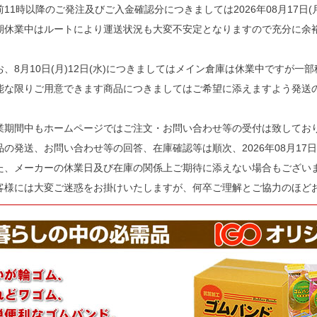
前11時以降のご発注及びご入金確認分につきましては2026年08月17日
期休業中はルートにより運送状況も大変不安定となりますので充分に余
お、8月10日(月)12日(水)につきましてはメイン倉庫は休業中ですが一
能な限りご用意できます商品につきましてはご希望に添えますよう発送
業期間中もホームページではご注文・お問い合わせ等の受付は致してお
品の発送、お問い合わせ等の回答、在庫確認等は順次、2026年08月17日
た、メーカーの休業日及び在庫の関係上ご期待に添えない場合もござい
客様には大変ご迷惑をお掛けいたしますが、何卒ご理解とご協力のほど