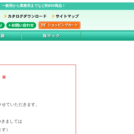
一般用から業務用までなど約800商品！
 ※
業とさせていただきます。
つきましては
ます）