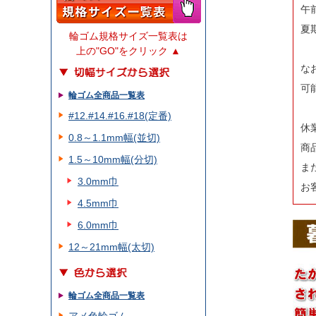
午
夏
輪ゴム規格サイズ一覧表は
上の"GO"をクリック ▲
な
可
輪ゴム全商品一覧表
#12.#14.#16.#18(定番)
休
0.8～1.1mm幅(並切)
商
1.5～10mm幅(分切)
ま
3.0mm巾
お
4.5mm巾
6.0mm巾
12～21mm幅(太切)
輪ゴム全商品一覧表