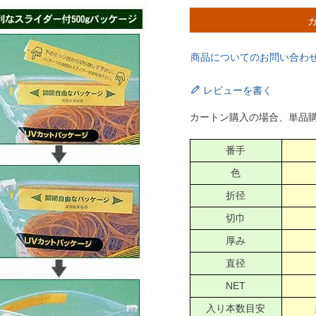
商品についてのお問い合わ
レビューを書く
カートン購入の場合、単品
番手
色
折径
切巾
厚み
直径
NET
入り本数目安