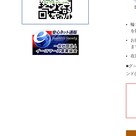
輪
を
お
ま
在
■グ
ンド(