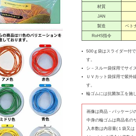
材質
JAN
製造
ベトナ
RoHS指令
500ｇ袋はスライダー付
す。
シ－スルー袋採用でサイ
ＵＶカット袋採用で紫外
す。
輪ゴムには抗菌加工を施
画像は商品・パッケージ
中身の輪ゴムは商品名の
入本数は内容量(１袋又は