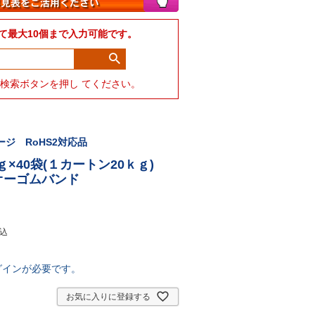
て最大10個まで入力可能です。
力して検索ボタンを押し てください。
ジ RoHS2対応品
0ｇ×40袋(１カートン20ｋｇ)
・オーゴムバンド
込
グインが必要です。
お気に入りに登録する