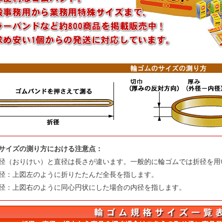
サイズの測り方における注意点：
径（おりけい）と直径は長さが違います。一般的に輪ゴムでは折径を用
径：上図左のように折りたたんだ全長を指します。
径：上図右のように同心円状にした場合の内径を指します。