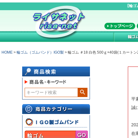
【輪ゴ
HOME
輪ゴム（ゴムバンド）IGO製
輪ゴム ＃18 白色 500ｇ×40袋(１カート
平
誠
2
在