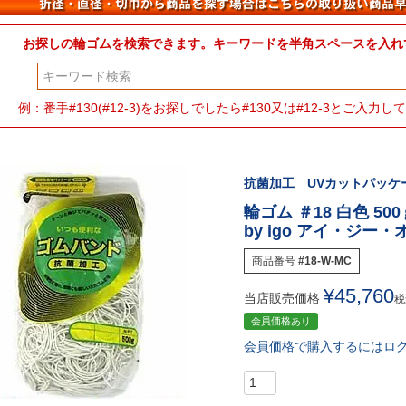
お探しの輪ゴムを検索できます。キーワードを半角スペースを入れ
検索
例：番手#130(#12-3)をお探しでしたら#130又は#12-3とご入
抗菌加工 UVカットパッケー
輪ゴム ＃18 白色 50
by igo アイ・ジー
商品番号
#18-W-MC
¥
45,760
当店販売価格
税
会員価格あり
会員価格で購入するにはロ