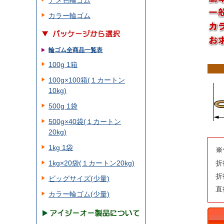
アメ色輪ゴム
カラー輪ゴム
輪ゴム全商品一覧表
100g 1箱
100g×100箱(１カートン
10kg)
500g 1袋
500g×40袋(１カートン
20kg)
1kg 1袋
※
1kg×20袋(１カートン20kg)
折
折
ビッグサイズ(少量)
直
カラー輪ゴム(少量)