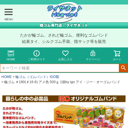
MENU
たかが輪ゴム、されど輪ゴム、便利なゴムバンド
結束タイ、シルクゴム手袋、指サック等を販売
HOME
ご利用ガイド
お気に入り
マイページ
カート
HOME
輪ゴム（ゴムバンド）IGO製
輪ゴム ＃180(＃16-6) アメ色 500ｇ 1袋by igo アイ・ジー・オーゴムバンド