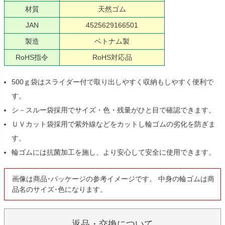
材質
天然ゴム
JAN
4525629166501
製造
ベトナム製
RoHS指令
RoHS対応品
500ｇ袋はスライダー付で取り出しやすく収納もしやすく便利で
す。
シ－スルー袋採用でサイズ・色・残量がひと目で確認できます。
ＵＶカット袋採用で紫外線などをカットし輪ゴムの劣化を防ぎま
す。
輪ゴムには抗菌加工を施し、より安心して安全に使用できます。
画像は商品･パッケージの参考イメージです。 中身の輪ゴムは商
品名のサイズ･色になります。
返品・交換について