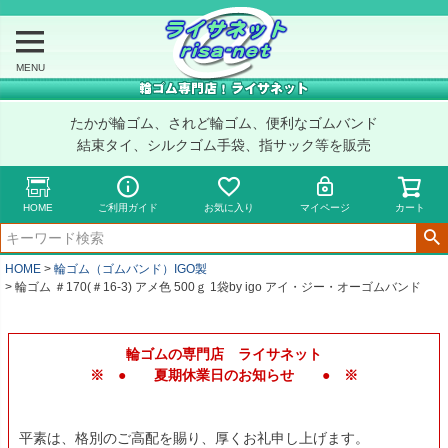
MENU
たかが輪ゴム、されど輪ゴム、便利なゴムバンド
結束タイ、シルクゴム手袋、指サック等を販売
HOME
ご利用ガイド
お気に入り
マイページ
カート
HOME
輪ゴム（ゴムバンド）IGO製
輪ゴム ＃170(＃16-3) アメ色 500ｇ 1袋by igo アイ・ジー・オーゴムバンド
輪ゴムの専門店 ライサネット
※ ● 夏期休業日のお知らせ ● ※
平素は、格別のご高配を賜り、厚くお礼申し上げます。