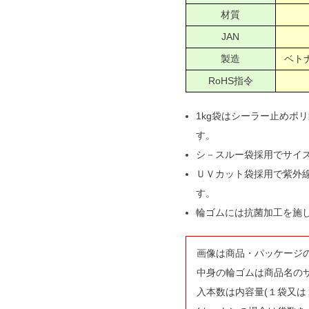
材質
JAN
製造
ベトナ
RoHS指令
1kg袋はシーラー止めポ
す。
シ－スルー袋採用でサイ
ＵＶカット袋採用で紫外
す。
輪ゴムには抗菌加工を施
画像は商品・パッケージ
中身の輪ゴムは商品名の
入本数は内容量(１袋又は