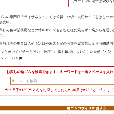
(カートンの場合は袋数を
ゴムの専門店「ライサネット」では並切・分切・太切サイズをはじめカ
販売中。
探しの色や業務用などの特殊サイズもどなた様に限らず１袋から発送い
す。
庫切れ等の場合は入荷予定日や製造予定の有無を翌営業日２４時間以内
～ンと伸びてパチッと強力、伸縮性に優れ環境にもやさしい天然ゴム使
ｂｙ ＩＧＯ)■
お探しの輪ゴムを検索できます。キーワードを半角スペースを入れ
検索
例：番手#130(#12-3)をお探しでしたら#130又は#12-3とご入