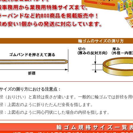
サイズの測り方における注意点：
径（おりけい）と直径は長さが違います。一般的に輪ゴムでは折径を用
径：上図左のように折りたたんだ全長を指します。
径：上図右のように同心円状にした場合の内径を指します。