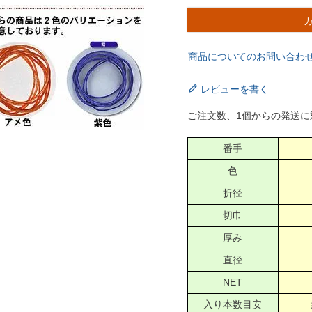
商品についてのお問い合わ
レビューを書く
ご注文数、1個からの発送に
番手
色
折径
切巾
厚み
直径
NET
入り本数目安