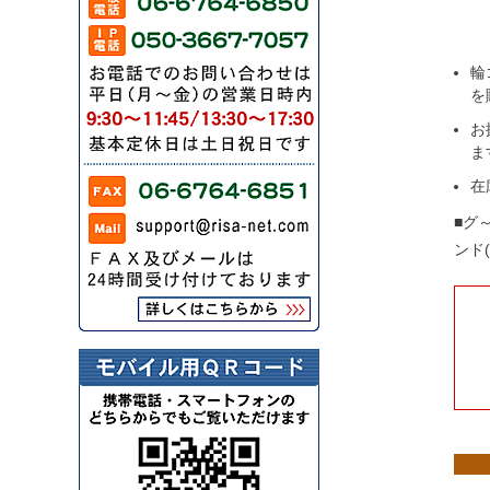
輪
を
お
ま
在
■グ
ンド(