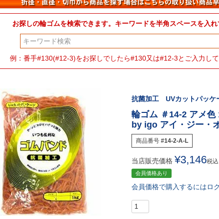
お探しの輪ゴムを検索できます。キーワードを半角スペースを入れ
検索
例：番手#130(#12-3)をお探しでしたら#130又は#12-3とご入
抗菌加工 UVカットパッケー
輪ゴム ＃14-2 アメ色 
by igo アイ・ジー
商品番号
#14-2-A-L
¥
3,146
当店販売価格
税込
会員価格あり
会員価格で購入するにはロ