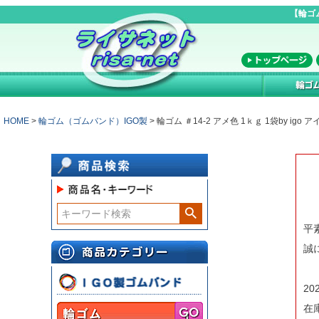
【輪ゴ
HOME
輪ゴム（ゴムバンド）IGO製
輪ゴム ＃14-2 アメ色 1ｋｇ 1袋by ig
平
誠
2
在