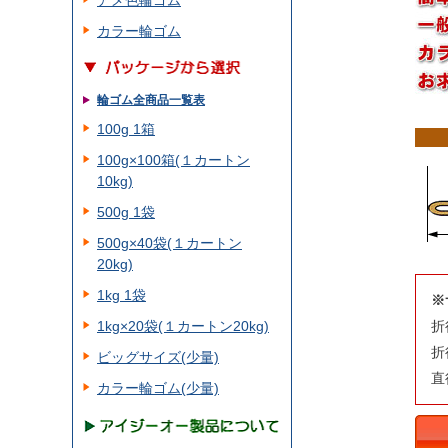
アメ色輪ゴム
カラー輪ゴム
輪ゴム全商品一覧表
100g 1箱
100g×100箱(１カートン
10kg)
500g 1袋
500g×40袋(１カートン
20kg)
1kg 1袋
※
1kg×20袋(１カートン20kg)
折
折
ビッグサイズ(少量)
直
カラー輪ゴム(少量)