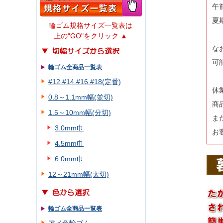
午
夏
輪ゴム規格サイズ一覧表は
上の"GO"をクリック ▲
な
可
輪ゴム全商品一覧表
#12.#14.#16.#18(定番)
休
0.8～1.1mm幅(並切)
商
1.5～10mm幅(分切)
ま
3.0mm巾
お
4.5mm巾
6.0mm巾
12～21mm幅(太切)
輪ゴム全商品一覧表