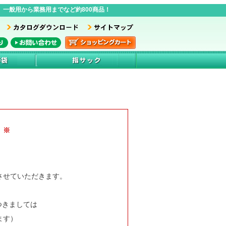
一般用から業務用までなど約800商品！
 ※
業とさせていただきます。
つきましては
ます）