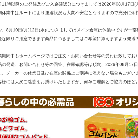
前11時以降のご発注及びご入金確認分につきましては2026年08月17日
期休業中はルートにより運送状況も大変不安定となりますので充分に余
お、8月10日(月)12日(水)につきましてはメイン倉庫は休業中ですが一
能な限りご用意できます商品につきましてはご希望に添えますよう発送
業期間中もホームページではご注文・お問い合わせ等の受付は致してお
品の発送、お問い合わせ等の回答、在庫確認等は順次、2026年08月17日
た、メーカーの休業日及び在庫の関係上ご期待に添えない場合もござい
客様には大変ご迷惑をお掛けいたしますが、何卒ご理解とご協力のほど