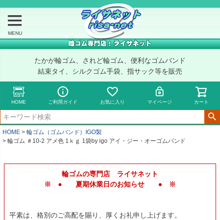
MENU
たかが輪ゴム、されど輪ゴム、便利なゴムバンド
結束タイ、シルクゴム手袋、指サック等を販売
HOME
ご利用ガイド
お気に入り
マイページ
カート
HOME
輪ゴム（ゴムバンド）IGO製
輪ゴム ＃10-2 アメ色 1ｋｇ 1袋by igo アイ・ジー・オーゴムバンド
輪ゴムの専門店 ライサネット
※ ● 夏期休業日のお知らせ ● ※
平素は、格別のご高配を賜り、厚くお礼申し上げます。