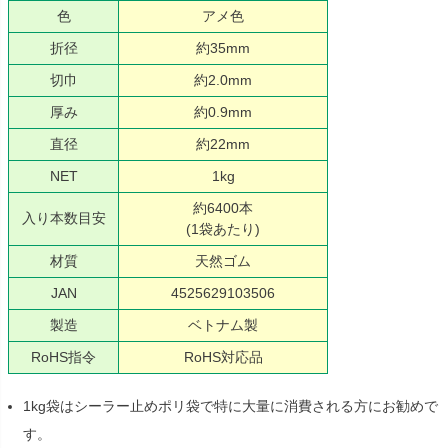
色
アメ色
折径
約35mm
切巾
約2.0mm
厚み
約0.9mm
直径
約22mm
NET
1kg
約6400本
入り本数目安
(1袋あたり)
材質
天然ゴム
JAN
4525629103506
製造
ベトナム製
RoHS指令
RoHS対応品
1kg袋はシーラー止めポリ袋で特に大量に消費される方にお勧めで
す。