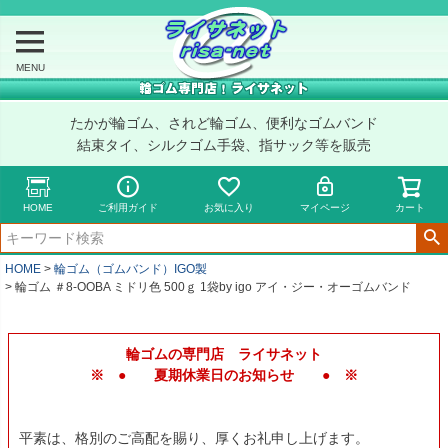
MENU
たかが輪ゴム、されど輪ゴム、便利なゴムバンド
結束タイ、シルクゴム手袋、指サック等を販売
HOME
ご利用ガイド
お気に入り
マイページ
カート
HOME
輪ゴム（ゴムバンド）IGO製
輪ゴム ＃8-OOBA ミドリ色 500ｇ 1袋by igo アイ・ジー・オーゴムバンド
輪ゴムの専門店 ライサネット
※ ● 夏期休業日のお知らせ ● ※
平素は、格別のご高配を賜り、厚くお礼申し上げます。