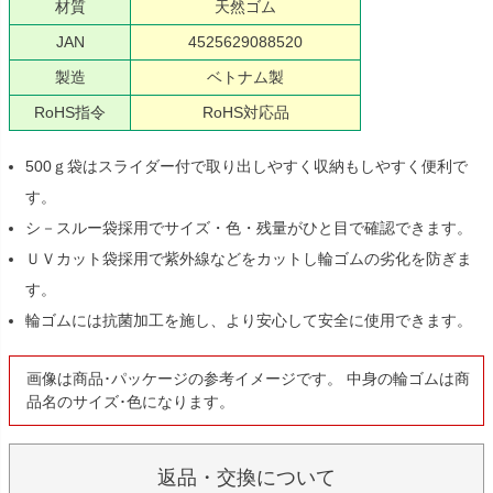
材質
天然ゴム
JAN
4525629088520
製造
ベトナム製
RoHS指令
RoHS対応品
500ｇ袋はスライダー付で取り出しやすく収納もしやすく便利で
す。
シ－スルー袋採用でサイズ・色・残量がひと目で確認できます。
ＵＶカット袋採用で紫外線などをカットし輪ゴムの劣化を防ぎま
す。
輪ゴムには抗菌加工を施し、より安心して安全に使用できます。
画像は商品･パッケージの参考イメージです。 中身の輪ゴムは商
品名のサイズ･色になります。
返品・交換について