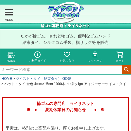
MENU
たかが輪ゴム、されど輪ゴム、便利なゴムバンド
結束タイ、シルクゴム手袋、指サック等を販売
HOME
ご利用ガイド
お気に入り
マイページ
カート
HOME
ツイスト・タイ（結束タイ）IGO製
ペット・タイ 金色 4mm×15cm 1000本 １袋by igo アイジーオーツイストタイ
輪ゴムの専門店 ライサネット
※ ● 夏期休業日のお知らせ ● ※
平素は、格別のご高配を賜り、厚くお礼申し上げます。