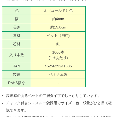
色
金（ゴールド）色
幅
約4mm
長さ
約15.0cm
素材
ペット（PET)
芯材
鉄
1000本
入り本数
(1袋あたり)
JAN
4525629241536
製造
ベトナム製
RoHS指令
-
高級感のあるペットの二層タイプでしっかりしています。
チャック付きシ－スルー袋採用でサイズ・色・残量がひと目で確
認できます。