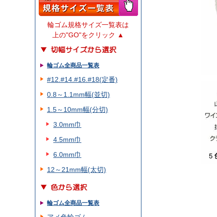
輪ゴム規格サイズ一覧表は
上の"GO"をクリック ▲
輪ゴム全商品一覧表
#12.#14.#16.#18(定番)
0.8～1.1mm幅(並切)
1.5～10mm幅(分切)
3.0mm巾
4.5mm巾
6.0mm巾
12～21mm幅(太切)
輪ゴム全商品一覧表