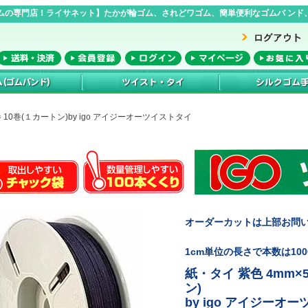
ムの専門店！ライサネット】たかが輪ゴム、されどワゴム、簡単便利なゴムバ ンド、
巻 10巻(１カートン)by igo アイジーオーツイストタイ
オーダーカットは上部お問
1cm単位の長さで本数は10
紙・タイ 紫色 4mm×
ン)
by igo アイジーオ