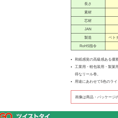
長さ
素材
芯材
JAN
製造
ベトナ
RoHS指令
和紙感覚の高級感ある優
工業用・軽包装用・製菓
得なリール巻。
用途にあわせて5色のラ
画像は商品・パッケージ