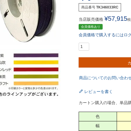
商品番号
TK346033RC
¥
57,915
当店販売価格
税
会員価格あり
会員価格で購入するにはロ
商品についてのお問い合わ
レビューを書く
カートン購入の場合、単品
色
幅