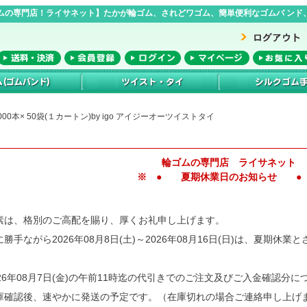
ムの専門店！ライサネット】たかが輪ゴム、されどワゴム、簡単便利なゴムバ ンド、
000本× 50袋(１カートン)by igo アイジーオーツイストタイ
輪ゴムの専門店 ライサネット
※ ● 夏期休業日のお知らせ ●
素は、格別のご高配を賜り、厚くお礼申し上げます。
に勝手ながら2026年08月8日(土)～2026年08月16日(日)は、夏期休
026年08月7日(金)の午前11時迄の代引きでのご注文及びご入金確認分に
庫確認後、速やかに発送の予定です。（在庫切れの場合ご連絡申し上げ