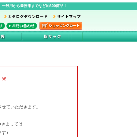
一般用から業務用までなど約800商品！
 ※
業とさせていただきます。
つきましては
ます）