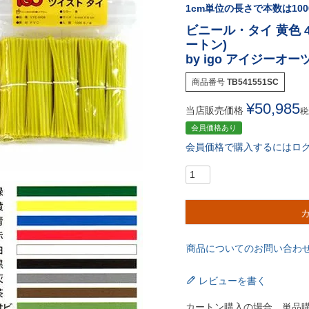
1cm単位の長さで本数は10
ビニール・タイ 黄色 4m
ートン)
by igo アイジーオ
商品番号
TB541551SC
¥
50,985
当店販売価格
税
会員価格あり
会員価格で購入するにはロ
商品についてのお問い合わ
レビューを書く
カートン購入の場合、単品