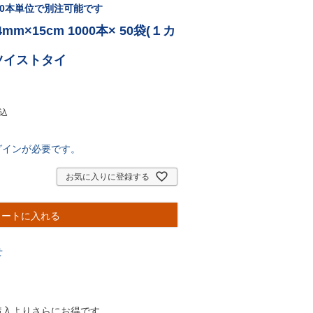
00本単位で別注可能です
m×15cm 1000本× 50袋(１カ
ーツイストタイ
込
グインが必要です。
お気に入りに登録する
カートに入れる
せ
購入よりさらにお得です。