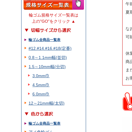
午
夏
輪ゴム規格サイズ一覧表は
上の"GO"をクリック ▲
な
可
輪ゴム全商品一覧表
#12.#14.#16.#18(定番)
休
0.8～1.1mm幅(並切)
商
1.5～10mm幅(分切)
ま
3.0mm巾
お
4.5mm巾
6.0mm巾
12～21mm幅(太切)
輪ゴム全商品一覧表