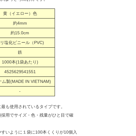
黄（イエロー）色
約4mm
約15.0cm
リ塩化ビニール（PVC)
鉄
1000本(1袋あたり)
4525629541551
ム製(MADE IN VIETNAM)
-
に最も使用されているタイプです。
袋採用でサイズ・色・残量がひと目で確
すいように１袋に100本くくりが10個入