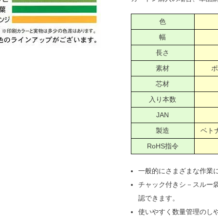
色
幅
長さ
素材
ポ
芯材
入り本数
JAN
製造
ベトナ
RoHS指令
一般的にさまざまな作業
チャック付きシ－スルー
認できます。
使いやすく数量管理のしや