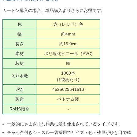
カートン購入の場合、単品購入よりさらにお得です。
色
赤（レッド）色
幅
約4mm
長さ
約15.0cm
素材
ポリ塩化ビニール（PVC)
芯材
鉄
1000本
入り本数
(1袋あたり)
JAN
4525629541513
製造
ベトナム製
RoHS指令
-
一般的にさまざまな作業に最も使用されているタイプです。
チャック付きシ－スルー袋採用でサイズ・色・残量がひと目で確