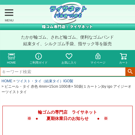
MENU
たかが輪ゴム、されど輪ゴム、便利なゴムバンド
結束タイ、シルクゴム手袋、指サック等を販売
HOME
ご利用ガイド
お気に入り
マイページ
カート
HOME
ツイスト・タイ（結束タイ）IGO製
ビニール・タイ 赤色 4mm×15cm 1000本× 50袋(１カートン)by igo アイジーオ
ーツイストタイ
輪ゴムの専門店 ライサネット
※ ● 夏期休業日のお知らせ ● ※