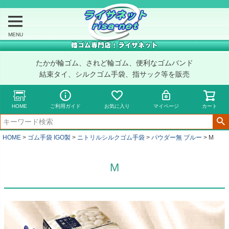
MENU
たかが輪ゴム、されど輪ゴム、便利なゴムバンド
結束タイ、シルクゴム手袋、指サック等を販売
HOME
ご利用ガイド
お気に入り
マイページ
カート
HOME
ゴム手袋 IGO製
ニトリルシルクゴム手袋
パウダー無 ブルー
M
M