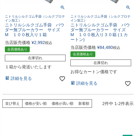
ニトリルシルクゴム手袋（シルクプロテ
ニトリルシルクゴム手袋（シルクプロテ
イン加工）
イン加工）
ニトリルシルクゴム手袋 パウ
ニトリルシルクゴム手袋 パウ
ダー無ブルーカラー サイズ
ダー無ブルーカラー サイズ
M １００枚入り１箱
M １００枚入り３０箱 (１カ
ートン)
当店販売価格
¥
2,992
税込
当店販売価格
¥
84,480
税込
会員価格あり
会員価格あり
在庫切れ
在庫切れ
１箱から発送いたします
お得なカートン価格です
詳細を見る
詳細を見る
2
件中
1
-
2
件表示
並び替え
価格が安い順
価格が高い順
新着順