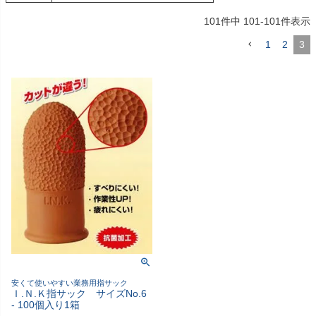
101
件中
101
-
101
件表示
1
2
3
安くて使いやすい業務用指サック
Ｉ.Ｎ.Ｋ指サック サイズNo.6
- 100個入り1箱