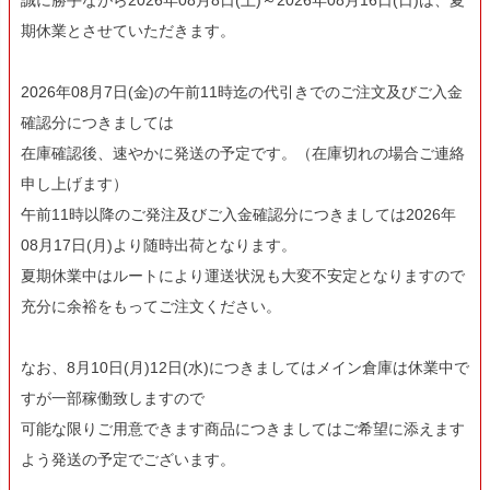
誠に勝手ながら2026年08月8日(土)～2026年08月16日(日)は、夏
翌日発送
期休業とさせていただきます。
サイズ
指定なし
2026年08月7日(金)の午前11時迄の代引きでのご注文及びご入金
S
確認分につきましては
M
22.5cm
在庫確認後、速やかに発送の予定です。（在庫切れの場合ご連絡
23.0cm
申し上げます）
午前11時以降のご発注及びご入金確認分につきましては2026年
カラー
08月17日(月)より随時出荷となります。
レッド
ブルー
夏期休業中はルートにより運送状況も大変不安定となりますので
イエロー
充分に余裕をもってご注文ください。
在庫なし商品
在庫なし商品を表示しない
なお、8月10日(月)12日(水)につきましてはメイン倉庫は休業中で
すが一部稼働致しますので
商品番号/JANコード
可能な限りご用意できます商品につきましてはご希望に添えます
よう発送の予定でございます。
バンドル販売