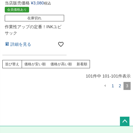
当店販売価格
¥
3,080
税込
会員価格あり
在庫切れ
作業性アップの定番！INKユビ
サック
詳細を見る
並び替え
価格が安い順
価格が高い順
新着順
101
件中
101
-
101
件表示
1
2
3
ペー