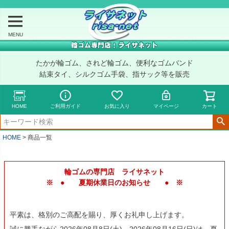
MENU
たかが輪ゴム、されど輪ゴム、便利なゴムバンド
結束タイ、シルクゴム手袋、指サック等を販売
HOME
ご利用ガイド
お気に入り
マイページ
カート
キーワード
HOME
商品一覧
価格
〜
輪ゴムの専門店 ライサネット
※ ● 夏期休業日のお知らせ ● ※
商品タグ
セール
限定
平素は、格別のご高配を賜り、厚くお礼申し上げます。
再入荷