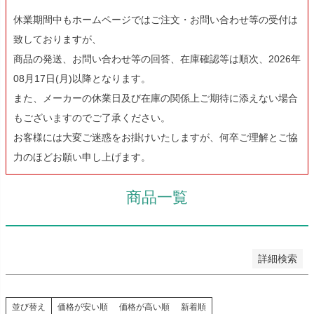
休業期間中もホームページではご注文・お問い合わせ等の受付は
致しておりますが、
予約商品
商品の発送、お問い合わせ等の回答、在庫確認等は順次、2026年
予約商品のみを表示
08月17日(月)以降となります。
並び順
また、メーカーの休業日及び在庫の関係上ご期待に添えない場合
新着順
もございますのでご了承ください。
登録順
お客様には大変ご迷惑をお掛けいたしますが、何卒ご理解とご協
価格が安い順
価格が高い順
力のほどお願い申し上げます。
優先度順
レビュー順
商品一覧
キーワードヒット順
検索
詳細検索
並び替え
価格が安い順
価格が高い順
新着順