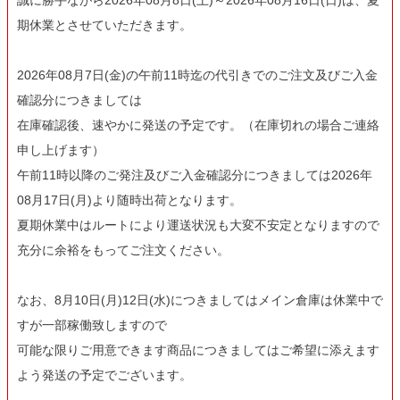
誠に勝手ながら2026年08月8日(土)～2026年08月16日(日)は、夏
翌日発送
期休業とさせていただきます。
サイズ
指定なし
2026年08月7日(金)の午前11時迄の代引きでのご注文及びご入金
S
確認分につきましては
M
22.5cm
在庫確認後、速やかに発送の予定です。（在庫切れの場合ご連絡
23.0cm
申し上げます）
午前11時以降のご発注及びご入金確認分につきましては2026年
カラー
08月17日(月)より随時出荷となります。
レッド
ブルー
夏期休業中はルートにより運送状況も大変不安定となりますので
イエロー
充分に余裕をもってご注文ください。
在庫なし商品
在庫なし商品を表示しない
なお、8月10日(月)12日(水)につきましてはメイン倉庫は休業中で
すが一部稼働致しますので
商品番号/JANコード
可能な限りご用意できます商品につきましてはご希望に添えます
よう発送の予定でございます。
バンドル販売