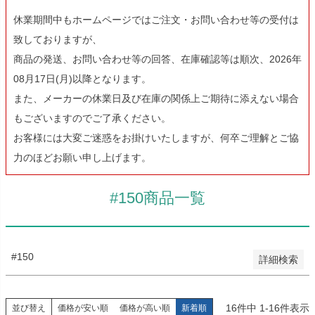
休業期間中もホームページではご注文・お問い合わせ等の受付は
致しておりますが、
予約商品
商品の発送、お問い合わせ等の回答、在庫確認等は順次、2026年
予約商品のみを表示
08月17日(月)以降となります。
並び順
また、メーカーの休業日及び在庫の関係上ご期待に添えない場合
新着順
もございますのでご了承ください。
登録順
お客様には大変ご迷惑をお掛けいたしますが、何卒ご理解とご協
価格が安い順
価格が高い順
力のほどお願い申し上げます。
優先度順
レビュー順
#150商品一覧
キーワードヒット順
検索
#150
詳細検索
16
件中
1
-
16
件表示
並び替え
価格が安い順
価格が高い順
新着順