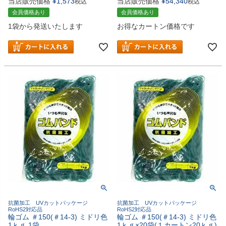
当店販売価格
¥
1,573
当店販売価格
¥
54,340
税込
税込
会員価格あり
会員価格あり
1袋から発送いたします
お得なカートン価格です
抗菌加工 UVカットパッケージ
抗菌加工 UVカットパッケージ
RoHS2対応品
RoHS2対応品
輪ゴム ＃150(＃14-3) ミドリ色
輪ゴム ＃150(＃14-3) ミドリ色
1ｋｇ 1袋
1ｋｇ×20袋(１カートン20ｋｇ)