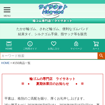
MENU
たかが輪ゴム、されど輪ゴム、便利なゴムバンド
結束タイ、シルクゴム手袋、指サック等を販売
HOME
ご利用ガイド
お気に入り
マイページ
カート
キーワード
HOME
#150商品一覧
価格
〜
輪ゴムの専門店 ライサネット
※ ● 夏期休業日のお知らせ ● ※
商品タグ
セール
限定
平素は、格別のご高配を賜り、厚くお礼申し上げます。
再入荷