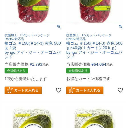
抗菌加工 UVカットパッケージ
抗菌加工 UVカットパッケージ
RoHS2対応品
RoHS2対応品
輪ゴム ＃150(＃14-3) 赤色 500
輪ゴム ＃150(＃14-3) 赤色 500
ｇ 1袋
ｇ×40袋(１カートン20ｋｇ)
by igo アイ・ジー・オーゴムバ
by igo アイ・ジー・オーゴムバ
ンド
ンド
当店販売価格
¥
1,793
当店販売価格
¥
64,064
税込
税込
会員価格あり
会員価格あり
1袋から発送いたします
お得なカートン価格です