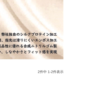
2
件中
1
-
2
件表示