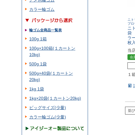
アメ色輪ゴム
カラー輪ゴム
ニト
プロ
ニ
輪ゴム全商品一覧表
袋
ラ
100g 1箱
枚
100g×100箱(１カートン
当
10kg)
会
500g 1袋
500g×40袋(１カートン
１
20kg)
1kg 1袋
1kg×20袋(１カートン20kg)
ビッグサイズ(少量)
並び
カラー輪ゴム(少量)