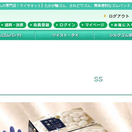
ムの専門店！ライサネット】たかが輪ゴム、されどワゴム、簡単便利なゴムバ ンド、
SS