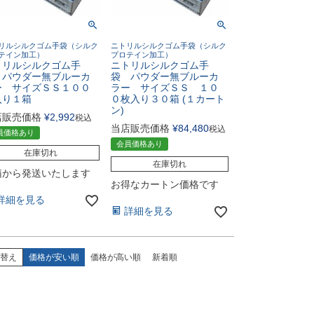
リルシルクゴム手袋（シルク
ニトリルシルクゴム手袋（シルク
テイン加工）
プロテイン加工）
トリルシルクゴム手
ニトリルシルクゴム手
 パウダー無ブルーカ
袋 パウダー無ブルーカ
ー サイズＳＳ１００
ラー サイズＳＳ １０
入り１箱
０枚入り３０箱 (１カート
ン)
店販売価格
¥
2,992
税込
当店販売価格
¥
84,480
税込
員価格あり
会員価格あり
在庫切れ
在庫切れ
箱から発送いたします
お得なカートン価格です
詳細を見る
詳細を見る
替え
価格が安い順
価格が高い順
新着順