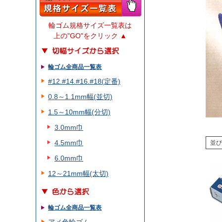
輪ゴム規格サイズ一覧表は
上の"GO"をクリック ▲
輪ゴム全商品一覧表
#12.#14.#16.#18(定番)
0.8～1.1mm幅(並切)
1.5～10mm幅(分切)
3.0mm巾
4.5mm巾
並び
6.0mm巾
12～21mm幅(太切)
輪ゴム全商品一覧表