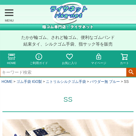
MENU
たかが輪ゴム、されど輪ゴム、便利なゴムバンド
結束タイ、シルクゴム手袋、指サック等を販売
HOME
ご利用ガイド
お気に入り
マイページ
カート
HOME
ゴム手袋 IGO製
ニトリルシルクゴム手袋
パウダー無 ブルー
SS
SS