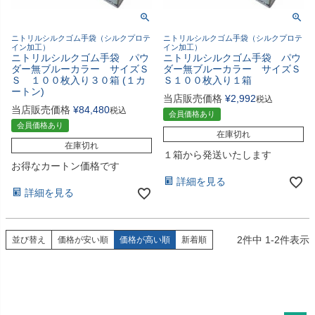
ニトリルシルクゴム手袋（シルクプロテ
ニトリルシルクゴム手袋（シルクプロテ
イン加工）
イン加工）
ニトリルシルクゴム手袋 パウ
ニトリルシルクゴム手袋 パウ
ダー無ブルーカラー サイズＳ
ダー無ブルーカラー サイズＳ
Ｓ １００枚入り３０箱 (１カ
Ｓ１００枚入り１箱
ートン)
当店販売価格
¥
2,992
税込
当店販売価格
¥
84,480
税込
会員価格あり
会員価格あり
在庫切れ
在庫切れ
１箱から発送いたします
お得なカートン価格です
詳細を見る
詳細を見る
2
件中
1
-
2
件表示
並び替え
価格が安い順
価格が高い順
新着順