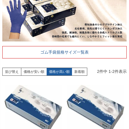
ゴム手袋規格サイズ一覧表
2
件中
1
-
2
件表示
並び替え
価格が安い順
価格が高い順
新着順